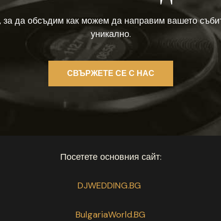
с, за да обсъдим как можем да направим вашето съби
уникално.
СВЪРЖЕТЕ СЕ С НАС
Посетете основния сайт:
DJWEDDING.BG
BulgariaWorld.BG