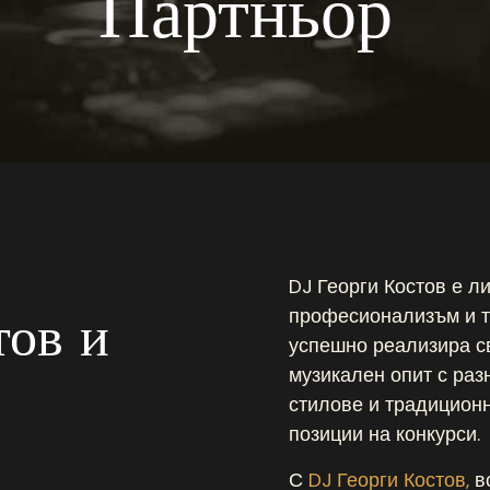
Партньор
DJ Георги Костов е л
тов и
професионализъм и т
успешно реализира св
музикален опит с ра
стилове и традиционн
позиции на конкурси.
С
DJ Георги Костов,
вс