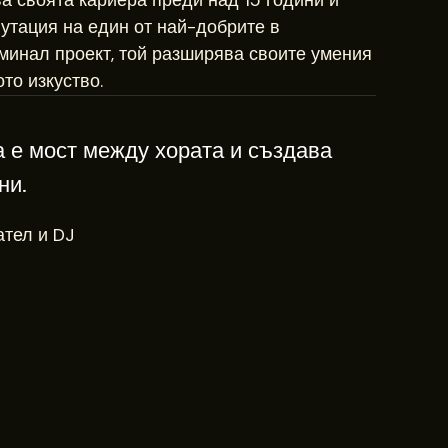
ва своята кариера преди над 15 години и
путация на един от най-добрите в
зминал проект, той разширява своите умения
то изкуство.
а е мост между хората и създава
ни.
ател и DJ