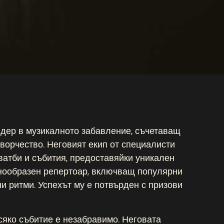
идер в музикалното забавление, съчетаващ
ворчество. Неговият екип от специалисти
атби и събития, предоставяйки уникален
знообразен репертоар, включващ популярни
и ритми. Успехът му е потвърден с призови
яко събитие е незабравимо. Неговата