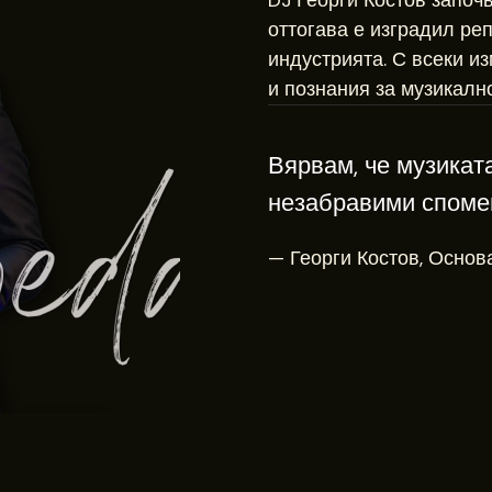
DJ Георги Костов започ
оттогава е изградил ре
индустрията. С всеки и
и познания за музикално
Вярвам, че музикат
незабравими споме
— Георги Костов, Основ