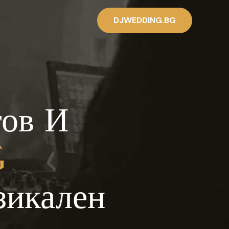
DJWEDDING.BG
тов И
G
зикален